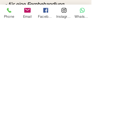
- 
für eine Fernbehandlung 
(Videochat mit Zoom)  
Phone
Email
Facebook
Instagram
Whatsapp
- 
für einen Hausbesuch (98528 
Suhl + max. 50 km Umkreis)  
unter: 
- Telefon: (+49) 0151-54927611 
- 
WhatsApp
, 
Telegram
, 
Facebook
, 
Instagram
- E-Mail: 
energiemedizin-
kilian@gmx.de
oder 
- über das Kontaktformular unserer 
Homepage auf: 
https://www.energiemedizin-
kilian.com/